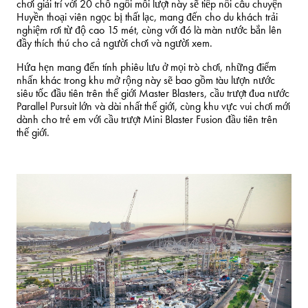
chơi giải trí với 20 chỗ ngồi mỗi lượt này sẽ tiếp nối câu chuyện
Huyền thoại viên ngọc bị thất lạc, mang đến cho du khách trải
nghiệm rơi từ độ cao 15 mét, cùng với đó là màn nước bắn lên
đầy thích thú cho cả người chơi và người xem.
Hứa hẹn mang đến tính phiêu lưu ở mọi trò chơi, những điểm
nhấn khác trong khu mở rộng này sẽ bao gồm tàu lượn nước
siêu tốc đầu tiên trên thế giới Master Blasters, cầu trượt đua nước
Parallel Pursuit lớn và dài nhất thế giới, cùng khu vực vui chơi mới
dành cho trẻ em với cầu trượt Mini Blaster Fusion đầu tiên trên
thế giới.