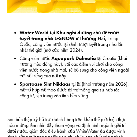
Water World tại Khu nghỉ dưỡng chủ đề trượt
tuyết trong nhà L+SNOW ở Thượng Hải,
Trung
Quốc, công viên nước tại sảnh trượt tuyết trong nhà lớn
nhất thế giới (mở cửa năm 2024).
Công viên nước
Aquapark Dalmatia
tại
Croatia
(khai
trương mùa đông này), với các điểm vui chơi cho công
viên nước trong nhà mới, sẽ bổ sung cho công viên ngoài
trời nổi tiếng của nơi này.
Sportoase Sint Niklaas
tại Bỉ (khai trương năm 2026),
một tổ hợp thể thao được tài trợ thông qua sự hợp tác
công tư, tập trung vào tính bền vững
Sau bốn thập kỷ hỗ trợ khách hàng trên khắp thế giới hiện thực
hóa những tầm nhìn đầy tham vọng và định hình ngành giải trí
dưới nước, giám đốc điều hành của WhiteWater đã được vinh
danh bằng một trong những sự ghi nhận cao nhất của ngành.