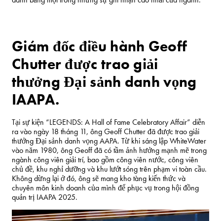
Giám đốc điều hành
Geoff
Chutter
được trao giải
thưởng Đại sảnh danh vọng
IAAPA.
Tại sự kiện “LEGENDS: A Hall of Fame Celebratory Affair” diễn
ra vào ngày 18 tháng 11, ông
Geoff Chutter
đã được trao giải
thưởng Đại sảnh danh vọng AAPA. Từ khi sáng lập WhiteWater
vào năm 1980, ông Geoff đã có tầm ảnh hưởng mạnh mẽ trong
ngành công viên giải trí, bao gồm công viên nước, công viên
chủ đề, khu nghỉ dưỡng và khu lướt sóng trên phạm vi toàn cầu.
Không dừng lại ở đó, ông sẽ mang kho tàng kiến thức và
chuyên môn kinh doanh của mình để phục vụ trong hội đồng
quản trị IAAPA 2025.