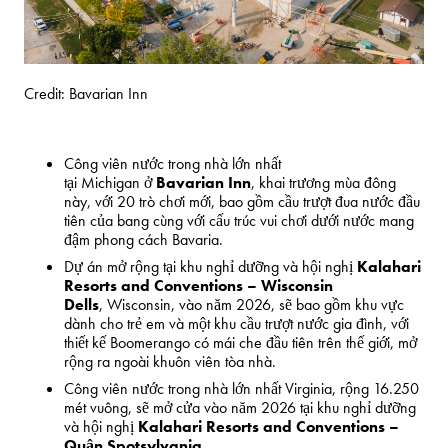
Credit: Bavarian Inn
Công viên nước trong nhà lớn nhất
tại
Michigan
ở
Bavarian Inn
, khai trương mùa đông
này, với 20 trò chơi mới, bao gồm cầu trượt đua nước đầu
tiên của bang cùng với cấu trúc vui chơi dưới nước mang
đậm phong cách Bavaria.
Dự án mở rộng tại khu nghỉ dưỡng và hội nghị
Kalahari
Resorts and Conventions –
Wisconsin
Dells
,
Wisconsin
, vào năm 2026, sẽ bao gồm khu vực
dành cho trẻ em và một khu cầu trượt nước gia đình, với
thiết kế Boomerango có mái che đầu tiên trên thế giới, mở
rộng ra ngoài khuôn viên tòa nhà.
Công viên nước trong nhà lớn nhất
Virginia
, rộng 16.250
mét vuông, sẽ mở cửa vào năm 2026 tại khu nghỉ dưỡng
và hội nghị
Kalahari Resorts and Conventions –
Quận
Spotsylvania
.