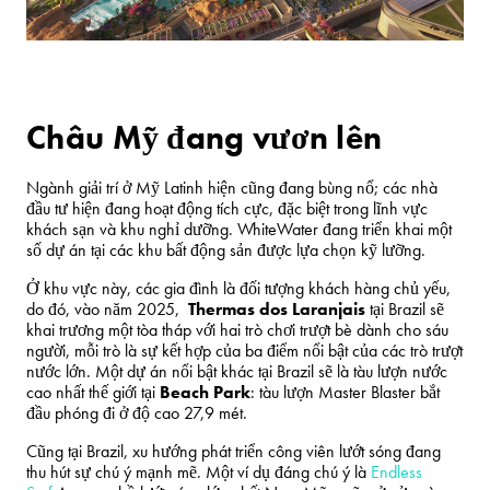
Châu Mỹ đang
vươn lên
Ngành giải trí ở Mỹ Latinh hiện cũng đang bùng nổ; các nhà
đầu tư hiện đang hoạt động tích cực, đặc biệt trong lĩnh vực
khách sạn và khu nghỉ dưỡng. WhiteWater đang triển khai một
số dự án tại các khu bất động sản được lựa chọn kỹ lưỡng.
Ở khu vực này, các gia đình là đối tượng khách hàng chủ yếu,
do đó, vào năm 2025,
Thermas dos Laranjais
tại
Brazil
sẽ
khai trương một tòa tháp với hai trò chơi trượt bè dành cho sáu
người, mỗi trò là sự kết hợp của ba điểm nổi bật của các trò trượt
nước lớn. Một dự án nổi bật khác tại
Brazil
sẽ là tàu lượn nước
cao nhất thế giới tại
Beach Park
: tàu lượn Master Blaster bắt
đầu phóng đi ở độ cao 27,9 mét.
Cũng tại
Brazil
, xu hướng phát triển công viên lướt sóng đang
thu hút sự chú ý mạnh mẽ. Một ví dụ đáng chú ý là
Endless