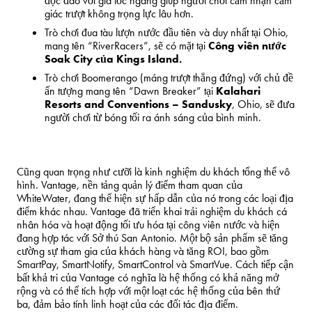
độc đáo với gia tốc ngang giúp người chơi cảm nhận cảm
giác trượt không trọng lực lâu hơn.
Trò chơi đua tàu lượn nước đầu tiên và duy nhất tại
Ohio
,
mang tên “RiverRacers”, sẽ có mặt tại
Công viên nước
Soak City của Kings Island.
Trò chơi Boomerango (máng trượt thẳng đứng) với chủ đề
ấn tượng mang tên “
Dawn Breaker
” tại
Kalahari
Resorts and Conventions –
Sandusky
,
Ohio
, sẽ đưa
người chơi từ bóng tối ra ánh sáng của bình minh.
Cũng quan trọng như cưỡi là kinh nghiệm du khách tổng thể vô
hình. Vantage, nền tảng quản lý điểm tham quan của
WhiteWater, đang thể hiện sự hấp dẫn của nó trong các loại địa
điểm khác nhau. Vantage đã triển khai trải nghiệm du khách cá
nhân hóa và hoạt động tối ưu hóa tại công viên nước và hiện
đang hợp tác với Sở thú San Antonio. Một bộ sản phẩm sẽ tăng
cường sự tham gia của khách hàng và tăng ROI, bao gồm
SmartPay, SmartNotify, SmartControl và SmartVue. Cách tiếp cận
bất khả tri của Vantage có nghĩa là hệ thống có khả năng mở
rộng và có thể tích hợp với một loạt các hệ thống của bên thứ
ba, đảm bảo tính linh hoạt của các đối tác địa điểm.