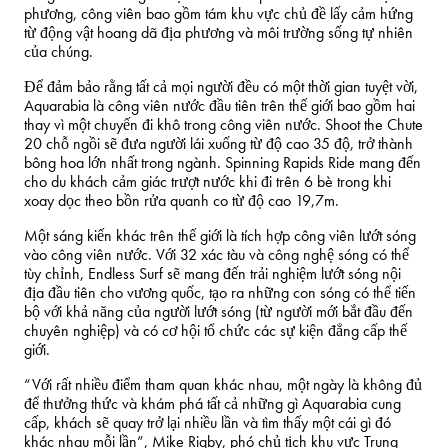
phương, công viên bao gồm tám khu vực chủ đề lấy cảm hứng
từ động vật hoang dã địa phương và môi trường sống tự nhiên
của chúng.
Để đảm bảo rằng tất cả mọi người đều có một thời gian tuyệt vời,
Aquarabia là công viên nước đầu tiên trên thế giới bao gồm hai
thay vì một chuyến đi khô trong công viên nước. Shoot the Chute
20 chỗ ngồi sẽ đưa người lái xuống từ độ cao 35 độ, trở thành
bông hoa lớn nhất trong ngành. Spinning Rapids Ride mang đến
cho du khách cảm giác trượt nước khi đi trên 6 bè trong khi
xoay dọc theo bồn rửa quanh co từ độ cao 19,7m.
Một sáng kiến khác trên thế giới là tích hợp công viên lướt sóng
vào công viên nước. Với 32 xác tàu và công nghệ sóng có thể
tùy chỉnh, Endless Surf sẽ mang đến trải nghiệm lướt sóng nội
địa đầu tiên cho vương quốc, tạo ra những con sóng có thể tiến
bộ với khả năng của người lướt sóng (từ người mới bắt đầu đến
chuyên nghiệp) và có cơ hội tổ chức các sự kiện đẳng cấp thế
giới.
“Với rất nhiều điểm tham quan khác nhau, một ngày là không đủ
để thưởng thức và khám phá tất cả những gì Aquarabia cung
cấp, khách sẽ quay trở lại nhiều lần và tìm thấy một cái gì đó
khác nhau mỗi lần”, Mike Rigby, phó chủ tịch khu vực Trung