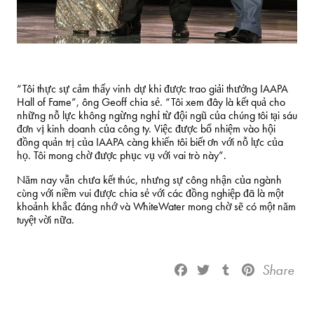
“Tôi thực sự cảm thấy vinh dự khi được trao giải thưởng IAAPA
Hall of Fame”, ông Geoff chia sẻ. “Tôi xem đây là kết quả cho
những nỗ lực không ngừng nghỉ từ đội ngũ của chúng tôi tại sáu
đơn vị kinh doanh của công ty. Việc được bổ nhiệm vào hội
đồng quản trị của IAAPA càng khiến tôi biết ơn với nỗ lực của
họ. Tôi mong chờ được phục vụ với vai trò này”.
Năm nay vẫn chưa kết thúc, nhưng sự công nhận của ngành
cùng với niềm vui được chia sẻ với các đồng nghiệp đã là một
khoảnh khắc đáng nhớ và WhiteWater mong chờ sẽ có một năm
tuyệt vời nữa.
Share
Facebook
Twitter
Tumblr
Pinterest