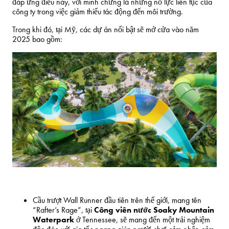
đáp ứng điều này, với minh chứng là những nỗ lực liên tục của
công ty trong việc giảm thiểu tác động đến môi trường.
Trong khi đó, tại Mỹ, các dự án nổi bật sẽ mở cửa vào năm
2025 bao gồm:
Cầu trượt Wall Runner đầu tiên trên thế giới, mang tên
“Rafter’s Rage”, tại
Công viên nước Soaky Mountain
Waterpark
ở
Tennessee
, sẽ mang đến một trải nghiệm