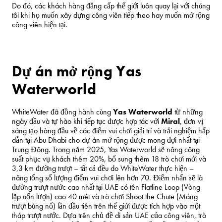
Do đó, các khách hàng đẳng cấp thế giới luôn quay lại với chúng
tôi khi họ muốn xây dựng công viên tiếp theo hay muốn mở rộng
công viên hiện tại.
Dự án mở rộng Yas
Waterworld
WhiteWater đã đồng hành cùng
Yas Waterworld
từ những
ngày đầu và tự hào khi tiếp tục được hợp tác với
Miral
, đơn vị
sáng tạo hàng đầu về các điểm vui chơi giải trí và trải nghiệm hấp
dẫn tại
Abu Dhabi
cho dự án mở rộng được mong đợi nhất tại
Trung Đông. Trong năm 2025, Yas Waterworld sẽ nâng công
suất phục vụ khách thêm 20%, bổ sung thêm 18 trò chơi mới và
3,3 km đường trượt – tất cả đều do WhiteWater thực hiện –
nâng tổng số lượng điểm vui chơi lên hơn 70. Điểm nhấn sẽ là
đường trượt nước cao nhất tại UAE có tên Flatline Loop (Vòng
lặp uốn lượn) cao 40 mét và trò chơi Shoot the Chute (Máng
trượt bùng nổ) lần đầu tiên trên thế giới được tích hợp vào một
tháp trượt nước. Dựa trên chủ đề di sản UAE của công viên, trò