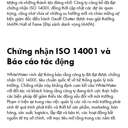
tượng và những thành tựu đáng nhớ. Công ty công bố đã đạt
chứng nhận ISO 14001, đồng thời cập nhật các dự án quan
trọng, cũng như chia sẻ những xu hướng mới và chào mừng sự
kiện giám đốc điều hành
Geoff Chutter
được trao giải thưởng
IAAPA Hall of Fame (Đại sảnh danh vọng IAAPA).
Chứng nhận ISO 14001 và
Báo cáo tác động
WhiteWater vinh dự thông báo rằng công ty đã đạt được chứng
nhận ISO 14001, tiêu chuẩn quốc tế về hệ thống quản lý môi
trường. Chứng nhận này khẳng định cam kết của WhiteWater
với đối tác và khách hàng rằng công ty đang tích cực thực hiện
các biện pháp để giảm thiểu tác động xấu đối với môi trường.
Phạm vi hiện tại trung vào việc quản lý các rủi ro môi trường phát
sinh từ quá trình phát triển và thiết kế sản phẩm, marketing, bán
hàng, sản xuất, logistics, lắp đặt và bảo trì, các hoạt động bắt
nguồn từ trụ sở chính, với mục tiêu mở rộng trong các năm tới.